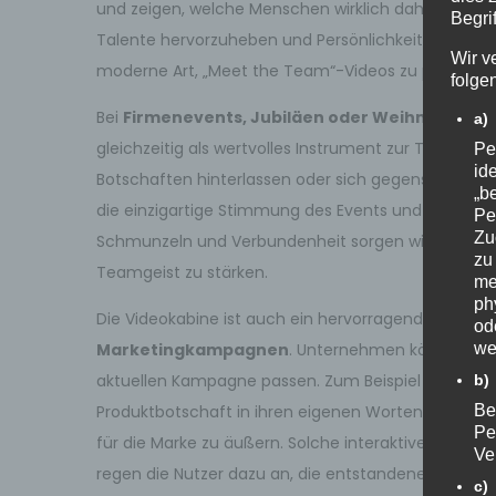
und zeigen, welche Menschen wirklich dahinterste
Begrif
Talente hervorzuheben und Persönlichkeiten anzuzie
Wir v
moderne Art, „Meet the Team“-Videos zu produzier
folge
Bei
Firmenevents, Jubiläen oder Weihnachtsfe
a)
gleichzeitig als wertvolles Instrument zur Teambi
Pe
id
Botschaften hinterlassen oder sich gegenseitig zu 
„b
die einzigartige Stimmung des Events und schafft e
Pe
Zu
Schmunzeln und Verbundenheit sorgen wird. Die Vi
zu
Teamgeist zu stärken.
me
ph
Die Videokabine ist auch ein hervorragendes Werk
od
Marketingkampagnen
. Unternehmen können them
we
aktuellen Kampagne passen. Zum Beispiel könnten 
b)
Produktbotschaft in ihren eigenen Worten zu wiede
Bet
Pe
für die Marke zu äußern. Solche interaktiven Erleb
Ve
regen die Nutzer dazu an, die entstandenen Videos 
c)