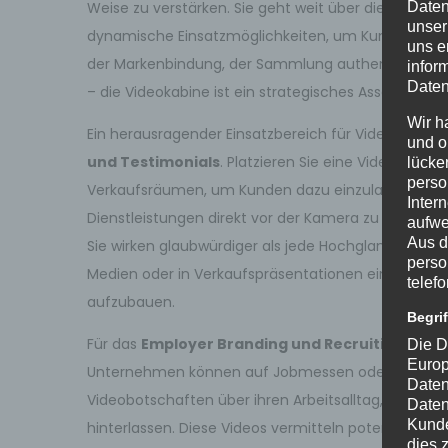
Weise zu verstärken. Sie geht weit über die Funktio
Daten
unser
dynamische Einsatzmöglichkeiten, um Kunden, Mitar
uns e
der Markenbindung, der Sammlung authentischen F
infor
Daten
– die Videokabine ist ein strategisches Asset für
Wir h
Ein herausragender Einsatzbereich für Videokabinen
und o
und Testimonials
. Platzieren Sie eine Videokabine
lücke
perso
Verkaufsräumen, um Kunden dazu einzuladen, ihre 
Inter
Dienstleistungen direkt vor der Kamera zu teilen. 
aufwe
Aus d
Sie wirken glaubwürdiger als jede Hochglanzwerbung
perso
Medien oder in Verkaufspräsentationen eingesetzt
telef
aufzubauen.
Begri
Für das
Employer Branding und Recruiting
bieten
Die D
Europ
Unternehmen können auf Jobmessen oder internen 
Daten
Videobotschaften über ihren Arbeitsalltag, die Unt
Daten
Kunde
hinterlassen. Diese Videos vermitteln potenziellen
dies 