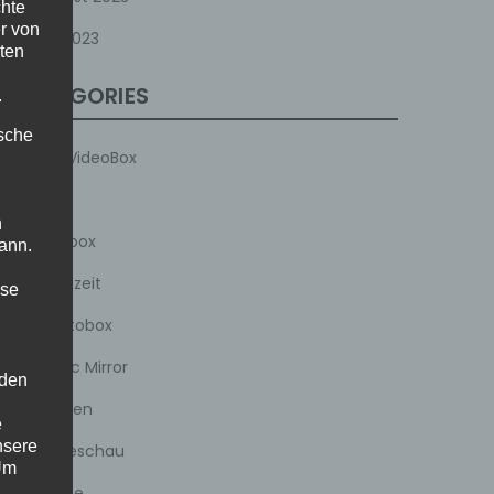
chte
r von
Juli 2023
ten
CATEGORIES
.
ische
360 VideoBox
Ball
n
Fotobox
ann.
Hochzeit
ise
Ki Fotobox
Magic Mirror
 den
Messen
e
nsere
Modeschau
 Um
Presse