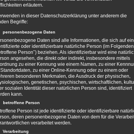
hen. Dies kann entscheidend sein, um sich im Wettbewerb um
flichkeiten erläutern.
hen, die wirklich zur Unternehmenskultur passen. Es ist eine
erwenden in dieser Datenschutzerklärung unter anderem die
en.
nden Begriffe:
iern
dient die Videokabine als unterhaltsame Attraktion und
 personenbezogene Daten
ndung. Mitarbeiter können Grüße austauschen, humorvolle
rsonenbezogene Daten sind alle Informationen, die sich auf ei
entifizierte oder identifizierbare natürliche Person (im Folgenden
Erfolgen gratulieren. Ein solches „Video-Gästebuch“ bewahrt
etroffene Person") beziehen. Als identifizierbar wird eine natürli
ine emotionale Erinnerung, die über Jahre hinweg für
rson angesehen, die direkt oder indirekt, insbesondere mittels
ordnung zu einer Kennung wie einem Namen, zu einer Kennn
deos können anschließend intern geteilt werden, um den
 Standortdaten, zu einer Online-Kennung oder zu einem oder
hreren besonderen Merkmalen, die Ausdruck der physischen,
ysiologischen, genetischen, psychischen, wirtschaftlichen, kultu
zeug zur
Brand Activation und für interaktive
er sozialen Identität dieser natürlichen Person sind, identifiziert
atische Videokabinen einrichten, die perfekt zu einer
rden kann.
Nutzer aufgefordert werden, eine bestimmte
 betroffene Person
rholen, an einer Challenge teilzunehmen oder ihre Wünsche
roffene Person ist jede identifizierte oder identifizierbare natürl
rson, deren personenbezogene Daten von dem für die Verarbei
nisse schaffen eine starke emotionale Bindung zur Marke und
rantwortlichen verarbeitet werden.
in ihren eigenen sozialen Netzwerken zu teilen, wodurch eine
 Verarbeitung