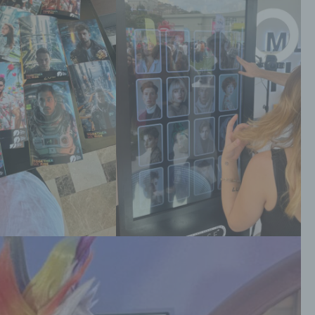
türlichen Person zu analysieren oder vorherzusagen.
 Pseudonymisierung
eudonymisierung ist die Verarbeitung personenbezogener Date
ner Weise, auf welche die personenbezogenen Daten ohne
nzuziehung zusätzlicher Informationen nicht mehr einer spezifi
troffenen Person zugeordnet werden können, sofern diese
sätzlichen Informationen gesondert aufbewahrt werden und
chnischen und organisatorischen Maßnahmen unterliegen, die
währleisten, dass die personenbezogenen Daten nicht einer
entifizierten oder identifizierbaren natürlichen Person zugewies
rden.
 Verantwortlicher oder für die Verarbeitung Verantwortlicher
rantwortlicher oder für die Verarbeitung Verantwortlicher ist die
türliche oder juristische Person, Behörde, Einrichtung oder and
elle, die allein oder gemeinsam mit anderen über die Zwecke u
ttel der Verarbeitung von personenbezogenen Daten entscheide
nd die Zwecke und Mittel dieser Verarbeitung durch das Unions
er das Recht der Mitgliedstaaten vorgegeben, so kann der
rantwortliche beziehungsweise können die bestimmten Kriterie
iner Benennung nach dem Unionsrecht oder dem Recht der
tgliedstaaten vorgesehen werden.