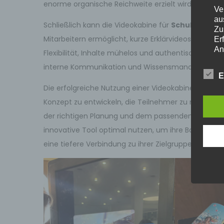
enorme organische Reichweite erzielt wird.
Ve
au
Schließlich kann die Videokabine für
Schulungs- u
Zu
Mitarbeitern ermöglicht, kurze Erklärvideos zu pro
Er
An
Flexibilität, Inhalte mühelos und authentisch zu er
Ve
interne Kommunikation und Wissensmanagement.
ei
E
Ve
Die erfolgreiche Nutzung einer Videokabine erfordert
d)
Konzept zu entwickeln, die Teilnehmer zu motiviere
Ei
der richtigen Planung und dem passenden Support
pe
ei
innovative Tool optimal nutzen, um ihre Botschaft
e)
eine tiefere Verbindung zu ihrer Zielgruppe aufzuba
Pr
pe
pe
pe
be
wi
Zu