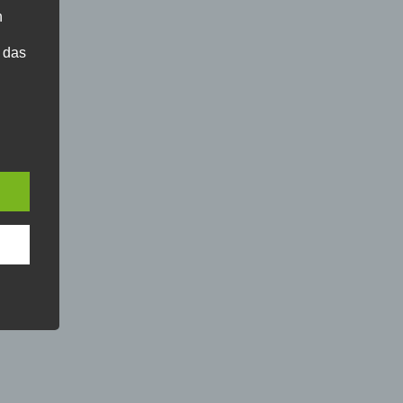
n
 das
er
ng.
g
, zu
sen,