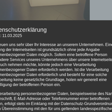
enschutzerklärung
: 11.03.2025
reuen uns sehr über Ihr Interesse an unserem Unternehmen. Ein
ng der Internetseiten ist grundsätzlich ohne jede Angabe
nenbezogener Daten möglich. Sofern eine betroffene Person
Botschaften verstärken:
dere Services unseres Unternehmens über unsere Internetseite
uch nehmen möchte, könnte jedoch eine Verarbeitung
okabinen erfolgreich
nenbezogener Daten erforderlich werden. Ist die Verarbeitung
nenbezogener Daten erforderlich und besteht für eine solche
beitung keine gesetzliche Grundlage, holen wir generell eine
lligung der betroffenen Person ein.
erarbeitung personenbezogener Daten, beispielsweise des Na
nschrift, E-Mail-Adresse oder Telefonnummer einer betroffenen
tabliert, das Unternehmen dabei hilft, nicht nur
n, erfolgt stets im Einklang mit der Datenschutz-Grundverordnu
 ihre Botschaften auf eine einzigartige und persönliche
n Übereinstimmung mit den für uns geltenden landesspezifisch