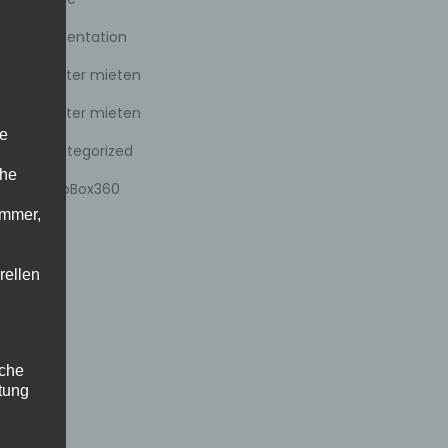
Prsäsentation
Roboter mieten
Roboter mieten
ne
Uncategorized
che
VideoBox360
ummer,
rellen
iche
tung