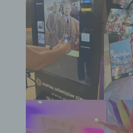
na
f)
Ps
ei
Hi
be
zu
te
ge
id
we
g)
Ve
na
St
Mi
Si
od
Ve
se
Mi