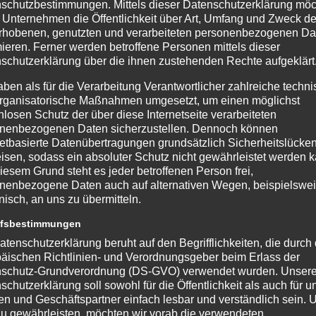
nalität einer einfachen Fotobox hinaus und bietet
schutzbestimmungen. Mittels dieser Datenschutzerklärung mö
 Unternehmen die Öffentlichkeit über Art, Umfang und Zweck de
beiter und Partner aktiv einzubinden. Ob bei der Stärkung
rhobenen, genutzten und verarbeiteten personenbezogenen Da
eedbacks oder der Schaffung von personalisiertem Content
mieren. Ferner werden betroffene Personen mittels dieser
schutzerklärung über die ihnen zustehenden Rechte aufgeklärt
 modernes Unternehmen.
aben als für die Verarbeitung Verantwortlicher zahlreiche techn
 ist das
Sammeln von authentischem Kundenfeedback
rganisatorische Maßnahmen umgesetzt, um einen möglichst
 auf Messen, Produktlaunches oder direkt in Ihren
nlosen Schutz der über diese Internetseite verarbeiteten
nenbezogenen Daten sicherzustellen. Dennoch können
Erfahrungen und Meinungen zu Ihren Produkten oder
netbasierte Datenübertragungen grundsätzlich Sicherheitslücke
Diese echten Stimmen sind im heutigen Marketing Gold wert.
isen, sodass ein absoluter Schutz nicht gewährleistet werden k
iesem Grund steht es jeder betroffenen Person frei,
 und können hervorragend auf Ihrer Website, in sozialen
nenbezogene Daten auch auf alternativen Wegen, beispielswe
 werden, um Vertrauen bei potenziellen Neukunden
onisch, an uns zu übermitteln.
ffsbestimmungen
 Videokabinen ebenfalls innovative Möglichkeiten.
atenschutzerklärung beruht auf den Begrifflichkeiten, die durch
äischen Richtlinien- und Verordnungsgeber beim Erlass der
Veranstaltungen Mitarbeiter dazu ermutigen, kurze
schutz-Grundverordnung (DS-GVO) verwendet wurden. Unser
ernehmenskultur oder ihre persönlichen Erfahrungen zu
schutzerklärung soll sowohl für die Öffentlichkeit als auch für u
n und Geschäftspartner einfach lesbar und verständlich sein.
 Bewerbern einen authentischen Einblick in das Unternehmen
zu gewährleisten, möchten wir vorab die verwendeten