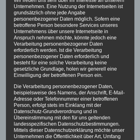
Wir freuen uns sehr über Ihr Interesse an unserem
Unternehmen. Eine Nutzung der Internetseiten ist
grundsätzlich ohne jede Angabe
personenbezogener Daten möglich. Sofern eine
DIE EVOLUTION DER EVENT-FOTOGRAFIE: WARUM 360-
betroffene Person besondere Services unseres
GRAD-VIDEO DER NEUE STANDARD IST
Unternehmens über unsere Internetseite in
Anspruch nehmen möchte, könnte jedoch eine
Verarbeitung personenbezogener Daten
In den letzten Jahren hat sich die Event-Fotografie
erforderlich werden. Ist die Verarbeitung
erheblich weiterentwickelt, von traditionellen Foto- und
personenbezogener Daten erforderlich und
Videokabinen hin zu innovativen 360-Grad-Video-
besteht für eine solche Verarbeitung keine
Technologien. Diese Evolution bietet Veranstaltern und
gesetzliche Grundlage, holen wir generell eine
Einwilligung der betroffenen Person ein.
Gästen neue Möglichkeiten, Veranstaltungen
festzuhalten und zu erleben. Traditionelle Fotokabinen
Die Verarbeitung personenbezogener Daten,
bieten […]
beispielsweise des Namens, der Anschrift, E-Mail-
Adresse oder Telefonnummer einer betroffenen
Person, erfolgt stets im Einklang mit der
Datenschutz-Grundverordnung und in
Übereinstimmung mit den für uns geltenden
landesspezifischen Datenschutzbestimmungen.
Mittels dieser Datenschutzerklärung möchte unser
Unternehmen die Öffentlichkeit über Art, Umfang