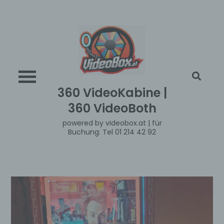
Skip
to
content
360 VideoKabine |
360 VideoBoth
powered by videobox.at | für
Buchung: Tel 01 214 42 92