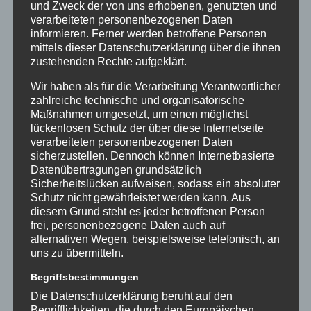
und Zweck der von uns erhobenen, genutzten und
verarbeiteten personenbezogenen Daten
informieren. Ferner werden betroffene Personen
mittels dieser Datenschutzerklärung über die ihnen
zustehenden Rechte aufgeklärt.
Wir haben als für die Verarbeitung Verantwortlicher
DER AUFBAU EINES PERFEKTEN 360-GRAD-VIDEOS: TIPPS
zahlreiche technische und organisatorische
FÜR EINE BEEINDRUCKENDE AUFNAHME
Maßnahmen umgesetzt, um einen möglichst
lückenlosen Schutz der über diese Internetseite
verarbeiteten personenbezogenen Daten
Die Erstellung eines beeindruckenden 360-Grad-Videos
sicherzustellen. Dennoch können Internetbasierte
erfordert sorgfältige Planung und technisches Know-
Datenübertragungen grundsätzlich
how. Um sicherzustellen, dass Ihre Videos das Publikum
Sicherheitslücken aufweisen, sodass ein absoluter
fesseln und ein unvergessliches Erlebnis bieten, sollten
Schutz nicht gewährleistet werden kann. Aus
diesem Grund steht es jeder betroffenen Person
Sie einige wichtige Aspekte berücksichtigen. Zunächst ist
frei, personenbezogene Daten auch auf
die Wahl des […]
alternativen Wegen, beispielsweise telefonisch, an
uns zu übermitteln.
Begriffsbestimmungen
Die Datenschutzerklärung beruht auf den
Begrifflichkeiten, die durch den Europäischen