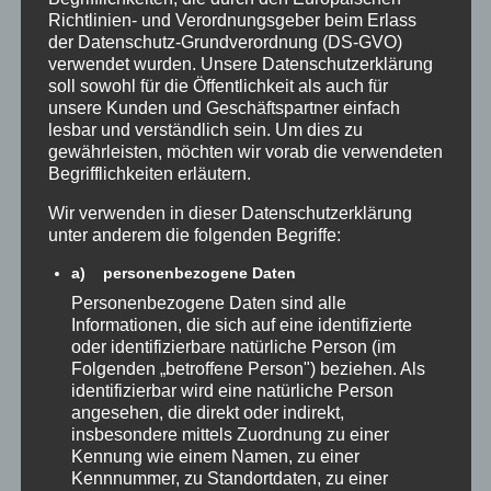
Richtlinien- und Verordnungsgeber beim Erlass
der Datenschutz-Grundverordnung (DS-GVO)
verwendet wurden. Unsere Datenschutzerklärung
soll sowohl für die Öffentlichkeit als auch für
unsere Kunden und Geschäftspartner einfach
lesbar und verständlich sein. Um dies zu
gewährleisten, möchten wir vorab die verwendeten
Begrifflichkeiten erläutern.
SLOW-MOTION IM 360-GRAD-STIL: DER NEUE TREND
Wir verwenden in dieser Datenschutzerklärung
FÜR LUXURIÖSE EVENTS
unter anderem die folgenden Begriffe:
a) personenbezogene Daten
Der Einsatz von Slow-Motion in Verbindung mit 360-
Personenbezogene Daten sind alle
Grad-Videoaufnahmen hat sich als ein faszinierender
Informationen, die sich auf eine identifizierte
Trend in der Welt der luxuriösen Events etabliert. Diese
oder identifizierbare natürliche Person (im
Technik verstärkt die visuelle Wirkung, indem sie den
Folgenden „betroffene Person") beziehen. Als
Zuschauern ermöglicht, besondere Momente in […]
identifizierbar wird eine natürliche Person
angesehen, die direkt oder indirekt,
insbesondere mittels Zuordnung zu einer
Kennung wie einem Namen, zu einer
Kennnummer, zu Standortdaten, zu einer